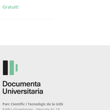
Gratuït!
Parc Científic i Tecnològic de la UdG
Edifici Giroempren - Despatx A1.18.