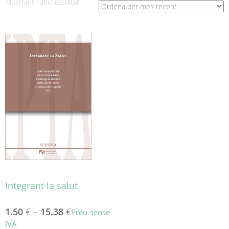
Mostrant l'únic resultat
Integrant la salut
1.50
€
-
15.38
€
Preu sense
IVA