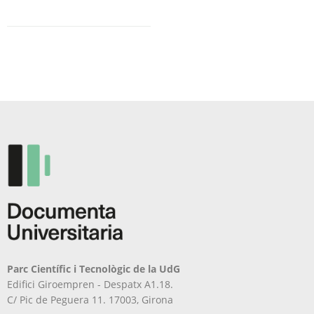
Aquest
producte
té
diverses
variants.
Les
opcions
es
poden
triar
a
la
pàgina
del
producte
Parc Científic i Tecnològic de la UdG
Edifici Giroempren - Despatx A1.18.
C/ Pic de Peguera 11. 17003, Girona