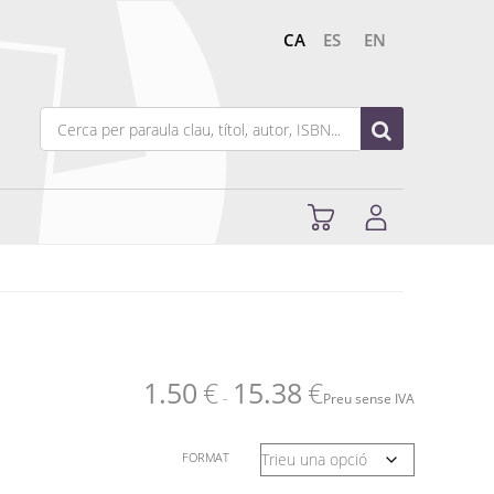
CA
ES
EN
1.50
€
15.38
€
-
Preu sense IVA
FORMAT