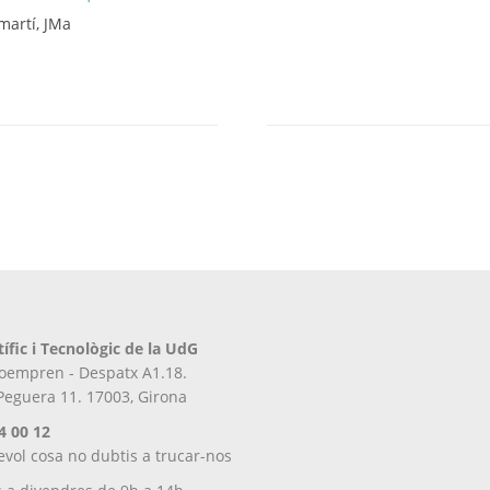
Aquest
martí, JMa
producte
té
diverses
variants.
Les
opcions
es
poden
triar
a
la
pàgina
del
tífic i Tecnològic de la UdG
producte
iroempren - Despatx A1.18.
 Peguera 11. 17003, Girona
4 00 12
evol cosa no dubtis a trucar-nos