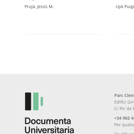
Prujà, Jesús M.
Uyà Puig
Aquest
producte
té
diverses
variants.
Les
opcions
es
poden
triar
a
la
pàgina
Parc Cien
del
Edifici G
producte
C/ Pic de
+34 902 4
Per quals