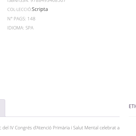
ISBN/ISSN:
9788493468507
Scripta
COL·LECCIÓ:
N° PAGS: 148
IDIOMA: SPA
ET
 del IV Congrés d’Atenció Primària i Salut Mental celebrat a