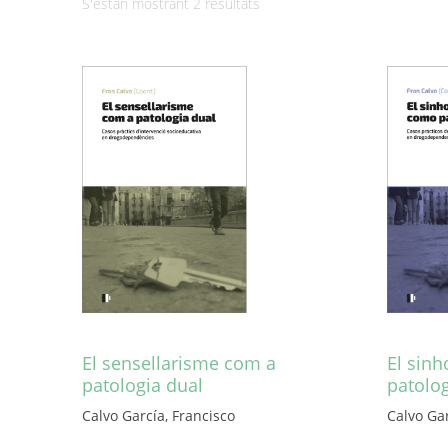
Ordenat
S'estan mostrant 2 resultats
per
més
recent
El sensellarisme com a
El sin
patologia dual
patolog
Calvo García, Francisco
Calvo Gar