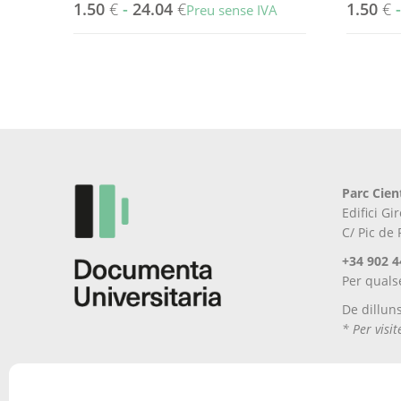
1.50
€
-
24.04
€
1.50
€
Preu sense IVA
Aquest
Aquest
producte
producte
té
té
diverses
diverses
variants.
variants.
Les
Les
opcions
opcions
es
es
Parc Cien
poden
poden
Edifici G
triar
triar
C/ Pic de
a
a
la
la
+34 902 4
pàgina
pàgina
Per quals
del
del
De dillun
producte
producte
* Per visi