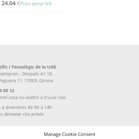
-
24.04
€
Preu sense IVA
tífic i Tecnològic de la UdG
iroempren - Despatx A1.18.
 Peguera 11. 17003, Girona
4 00 12
evol cosa no dubtis a trucar-nos
s a divendres de 9h a 14h
tes demanar cita prèvia
Manage Cookie Consent