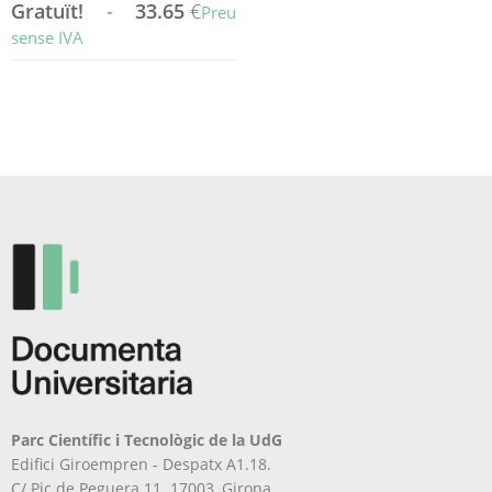
Gratuït!
-
33.65
€
Preu
sense IVA
Aquest
producte
té
diverses
variants.
Les
opcions
es
poden
triar
a
la
pàgina
del
producte
Parc Científic i Tecnològic de la UdG
Edifici Giroempren - Despatx A1.18.
C/ Pic de Peguera 11. 17003, Girona