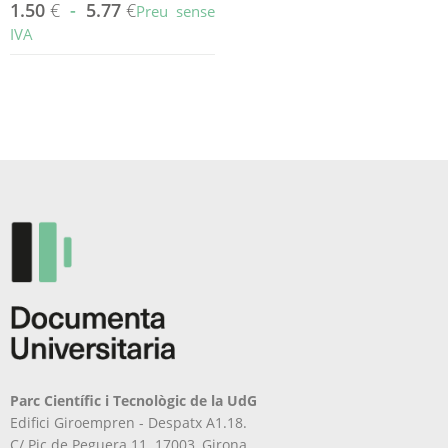
1.50
€
-
5.77
€
Preu sense
IVA
Aquest
producte
té
diverses
variants.
Les
opcions
es
poden
triar
a
la
pàgina
del
producte
Parc Científic i Tecnològic de la UdG
Edifici Giroempren - Despatx A1.18.
C/ Pic de Peguera 11. 17003, Girona