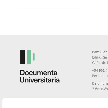
Aquest
producte
té
diverses
variants.
Les
opcions
es
poden
Parc Cien
triar
Edifici G
a
C/ Pic de
la
pàgina
+34 902 4
del
Per quals
producte
De dillun
* Per visi