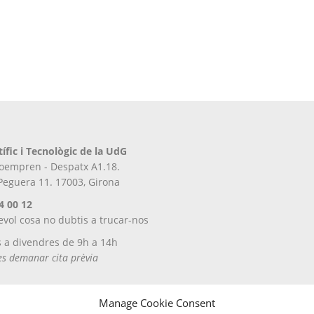
tífic i Tecnològic de la UdG
iroempren - Despatx A1.18.
 Peguera 11. 17003, Girona
4 00 12
evol cosa no dubtis a trucar-nos
s a divendres de 9h a 14h
tes demanar cita prèvia
Manage Cookie Consent