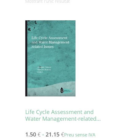
Mostrant l'únic resultat
Life Cycle Assessment and
Water Management-related…
1.50
€
-
21.15
€
Preu sense IVA