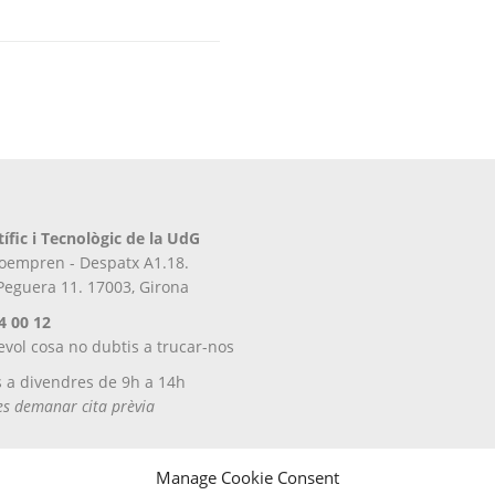
tífic i Tecnològic de la UdG
iroempren - Despatx A1.18.
 Peguera 11. 17003, Girona
4 00 12
evol cosa no dubtis a trucar-nos
s a divendres de 9h a 14h
tes demanar cita prèvia
Manage Cookie Consent