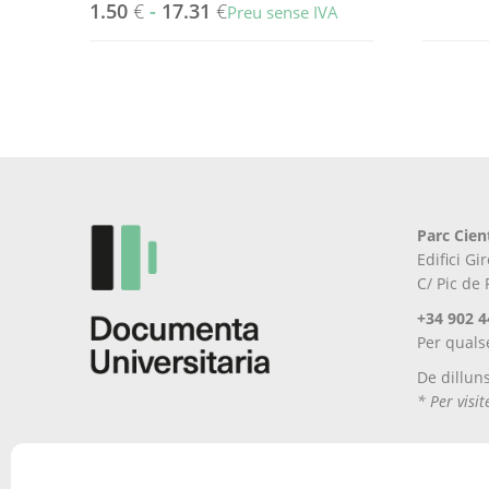
1.50
€
-
17.31
€
Preu sense IVA
Aquest
producte
té
diverses
variants.
Les
opcions
es
Parc Cien
poden
Edifici G
triar
C/ Pic de
a
la
+34 902 4
pàgina
Per quals
del
De dillun
producte
* Per visi