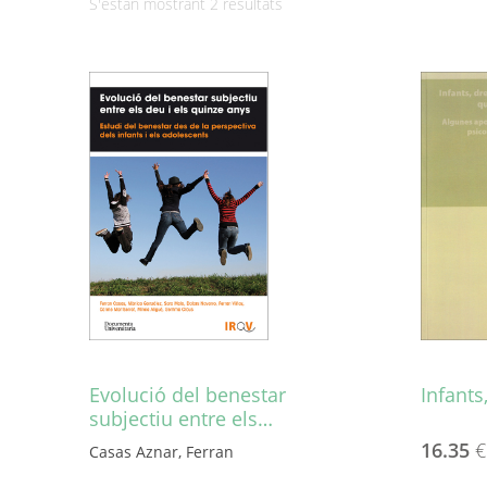
Ordenat
S'estan mostrant 2 resultats
per
més
recent
Evolució del benestar
Infants
subjectiu entre els…
16.35
€
Casas Aznar, Ferran