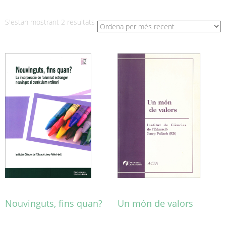
Ordenat
S'estan mostrant 2 resultats
per
més
recent
Nouvinguts, fins quan?
Un món de valors