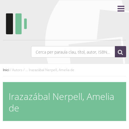
Inici
/ Autors / ... Irazazábal Nerpell, Amelia de
Irazazábal Nerpell, Amelia
de