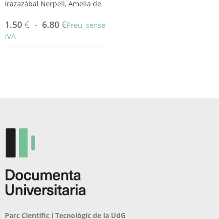
Irazazábal Nerpell, Amelia de
1.50
€
-
6.80
€
Preu sense
IVA
Aquest
producte
té
diverses
variants.
Les
opcions
es
poden
triar
a
la
pàgina
del
producte
Parc Científic i Tecnològic de la UdG