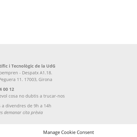
tífic i Tecnològic de la UdG
iroempren - Despatx A1.18.
 Peguera 11. 17003, Girona
4 00 12
evol cosa no dubtis a trucar-nos
s a divendres de 9h a 14h
tes demanar cita prèvia
Manage Cookie Consent