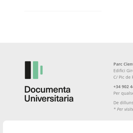
Aquest
producte
té
diverses
variants.
Les
opcions
es
poden
Parc Cien
triar
Edifici G
a
C/ Pic de
la
pàgina
+34 902 4
del
Per quals
producte
De dillun
* Per visi