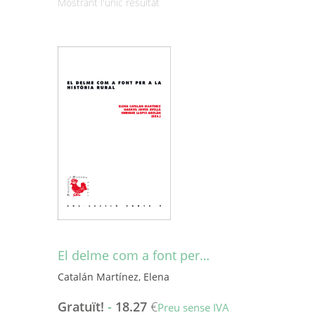
Mostrant l'únic resultat
El delme com a font per…
Catalán Martínez, Elena
Gratuït!
-
18.27
€
Preu sense IVA