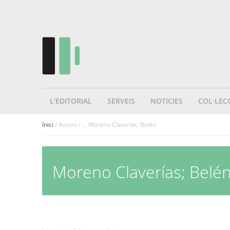
L’EDITORIAL
SERVEIS
NOTICIES
COL·LEC
Inici
/ Autors / ... Moreno Claverías; Belén
Moreno Claverías; Belé