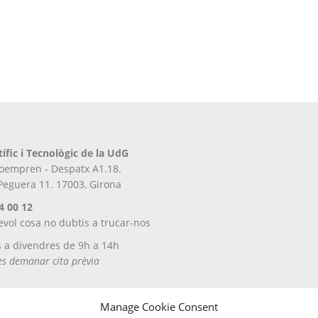
tífic i Tecnològic de la UdG
iroempren - Despatx A1.18.
 Peguera 11. 17003, Girona
4 00 12
evol cosa no dubtis a trucar-nos
s a divendres de 9h a 14h
tes demanar cita prèvia
Manage Cookie Consent