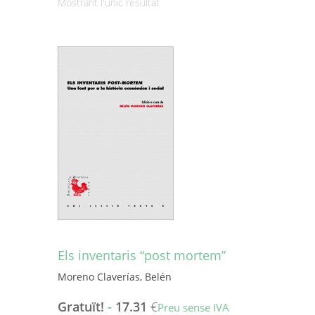
Mostrant l'únic resultat
Els inventaris “post mortem”
Moreno Claverías, Belén
Gratuït!
-
17.31
€
Preu sense IVA