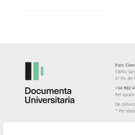
Aquest
producte
té
diverses
variants.
Les
opcions
es
poden
Parc Cien
triar
Edifici G
a
C/ Pic de
la
pàgina
+34 902 4
del
Per quals
producte
De dillun
* Per visi