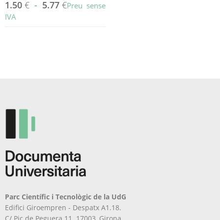
1.50
€
-
5.77
€
Preu sense
IVA
Aquest
producte
té
diverses
variants.
Les
opcions
es
poden
triar
a
la
pàgina
del
producte
Parc Científic i Tecnològic de la UdG
Edifici Giroempren - Despatx A1.18.
C/ Pic de Peguera 11. 17003, Girona