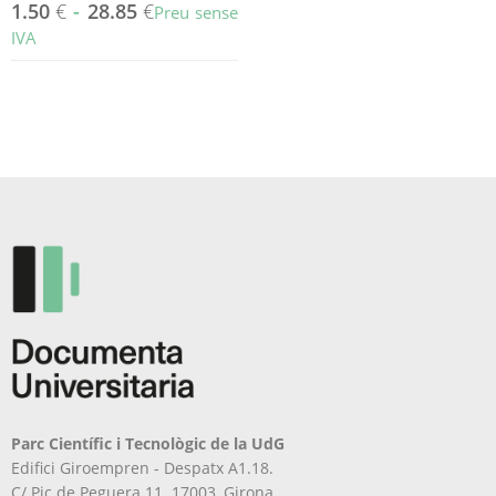
1.50
€
-
28.85
€
Preu sense
IVA
Aquest
producte
té
diverses
variants.
Les
opcions
es
poden
triar
a
la
pàgina
del
producte
Parc Científic i Tecnològic de la UdG
Edifici Giroempren - Despatx A1.18.
C/ Pic de Peguera 11. 17003, Girona