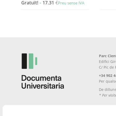
Gratuït!
-
17.31
€
Preu sense IVA
Aquest
Aquest
producte
producte
té
té
diverses
diverses
variants.
variants.
Les
Les
opcions
opcions
es
es
poden
Parc Cien
poden
triar
Edifici G
triar
a
C/ Pic de
a
la
la
pàgina
+34 902 4
pàgina
del
Per quals
del
producte
De dillun
producte
* Per visi