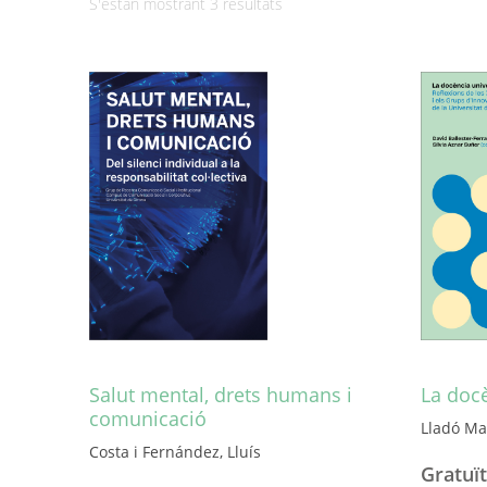
Ordenat
S'estan mostrant 3 resultats
per
més
recent
Salut mental, drets humans i
La docè
comunicació
Lladó Mar
Costa i Fernández, Lluís
Gratuït