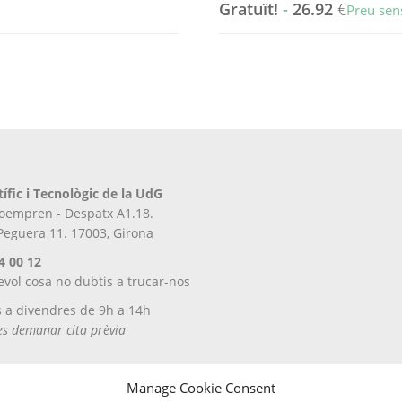
Gratuït!
-
26.92
€
Preu sen
Aquest
producte
té
diverses
variants.
Les
opcions
es
tífic i Tecnològic de la UdG
poden
iroempren - Despatx A1.18.
triar
 Peguera 11. 17003, Girona
a
la
4 00 12
pàgina
evol cosa no dubtis a trucar-nos
del
s a divendres de 9h a 14h
producte
tes demanar cita prèvia
Manage Cookie Consent