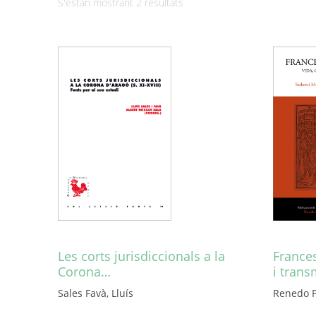
Ordenat
S'estan mostrant 2 resultats
per
més
recent
Les corts jurisdiccionals a la
Frances
Corona…
i trans
Sales Favà, Lluís
Renedo P