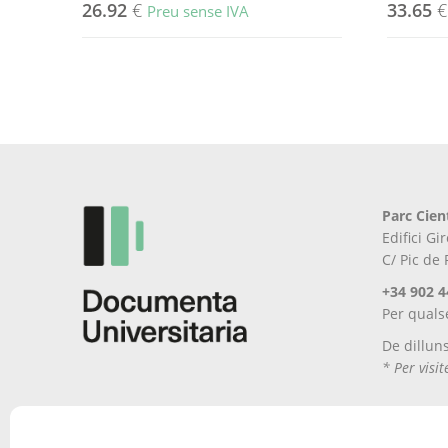
26.92
€
33.65
€
Preu sense IVA
Parc Cien
Edifici G
C/ Pic de
+34 902 4
Per quals
De dillun
* Per visi