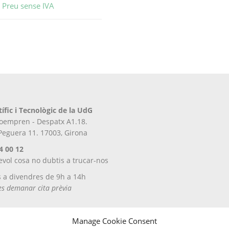
Preu sense IVA
tífic i Tecnològic de la UdG
iroempren - Despatx A1.18.
 Peguera 11. 17003, Girona
4 00 12
evol cosa no dubtis a trucar-nos
s a divendres de 9h a 14h
tes demanar cita prèvia
Manage Cookie Consent