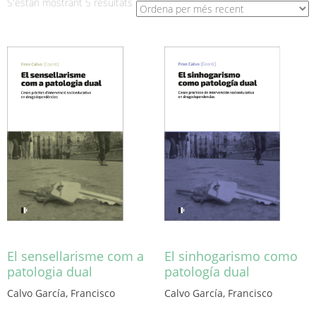
Ordenat
S'estan mostrant 5 resultats
per
més
recent
El sensellarisme com a
El sinhogarismo como
patologia dual
patología dual
Calvo García, Francisco
Calvo García, Francisco