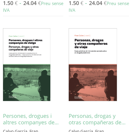
1.50
€
-
24.04
€
1.50
€
-
24.04
€
Preu sense
Preu sense
IVA
IVA
Aquest
Aquest
producte
producte
té
té
diverses
diverses
variants.
variants.
Les
Les
opcions
opcions
es
es
poden
poden
triar
triar
a
a
la
la
pàgina
pàgina
del
del
producte
producte
Persones, drogues i
Personas, drogas y
altres companyes de…
otras compañeras de…
Calvo García, Fran
Calvo García, Fran