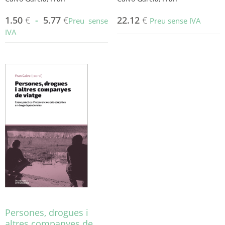
1.50
€
-
5.77
€
22.12
€
Preu sense
Preu sense IVA
IVA
Aquest
producte
té
diverses
variants.
Les
opcions
es
poden
triar
a
la
pàgina
del
producte
Persones, drogues i
altres companyes de…