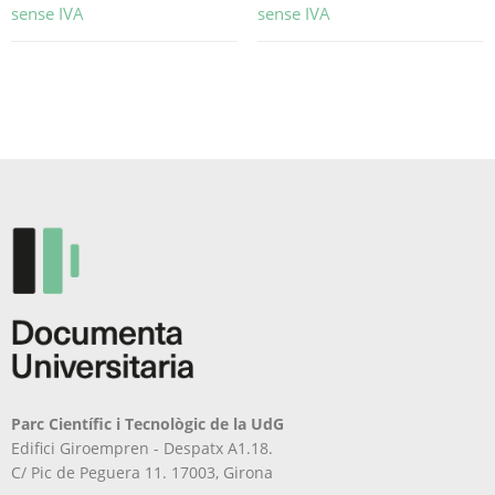
sense IVA
sense IVA
Aquest
Aquest
producte
producte
té
té
diverses
diverses
variants.
variants.
Les
Les
opcions
opcions
es
es
poden
poden
triar
triar
a
a
la
la
pàgina
pàgina
del
del
producte
producte
Parc Científic i Tecnològic de la UdG
Edifici Giroempren - Despatx A1.18.
C/ Pic de Peguera 11. 17003, Girona