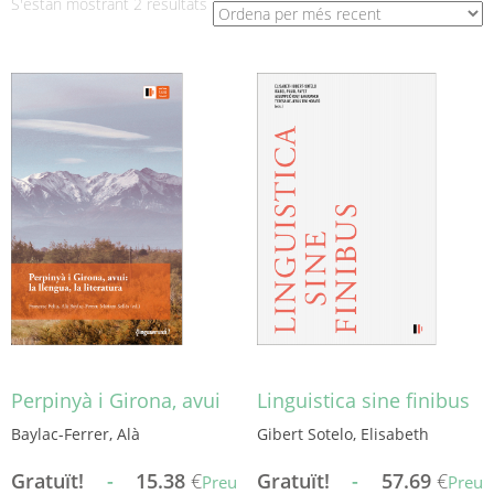
Ordenat
S'estan mostrant 2 resultats
per
més
recent
Perpinyà i Girona, avui
Linguistica sine finibus
Baylac-Ferrer, Alà
Gibert Sotelo, Elisabeth
Gratuït!
-
15.38
€
Gratuït!
-
57.69
€
Preu
Preu