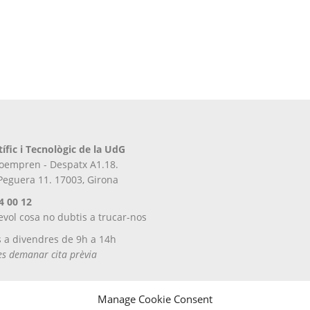
tífic i Tecnològic de la UdG
iroempren - Despatx A1.18.
 Peguera 11. 17003, Girona
4 00 12
evol cosa no dubtis a trucar-nos
s a divendres de 9h a 14h
tes demanar cita prèvia
Manage Cookie Consent