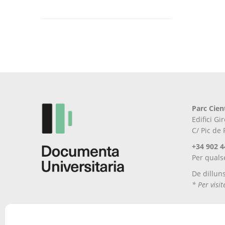
Parc Cien
Edifici G
C/ Pic de
+34 902 4
Per quals
De dillun
* Per visi