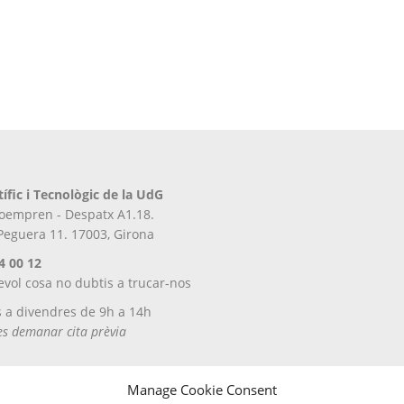
tífic i Tecnològic de la UdG
iroempren - Despatx A1.18.
 Peguera 11. 17003, Girona
4 00 12
evol cosa no dubtis a trucar-nos
s a divendres de 9h a 14h
tes demanar cita prèvia
Manage Cookie Consent