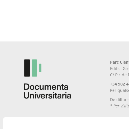
Parc Cien
Edifici G
C/ Pic de
+34 902 4
Per quals
De dillun
* Per visi