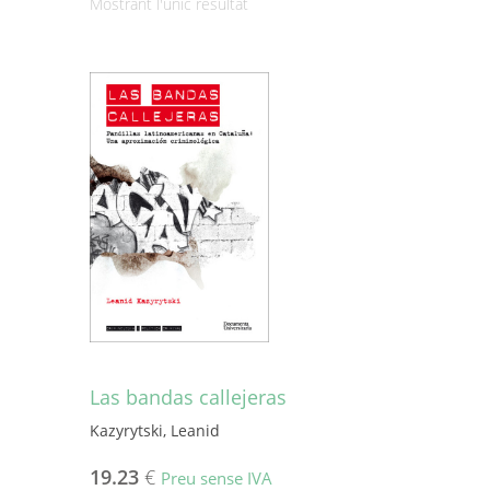
Mostrant l'únic resultat
Las bandas callejeras
Kazyrytski, Leanid
19.23
€
Preu sense IVA