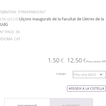
ISBN/ISSN:
9788499842967
Lliçons inaugurals de la Facultat de Lletres de la
COL·LECCIÓ:
UdG
N° PAGS: 36
IDIOMA: CAT
1.50
€
12.50
€
-
Preu sense IVA
FORMAT
AFEGEIX A LA CISTELLA