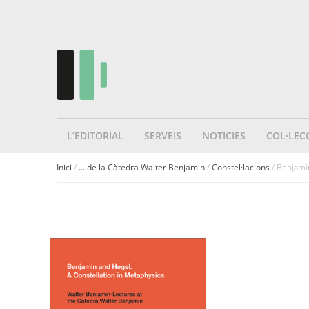
L’EDITORIAL
SERVEIS
NOTICIES
COL·LEC
Inici
/
... de la Càtedra Walter Benjamin
/
Constel·lacions
/ Benjami