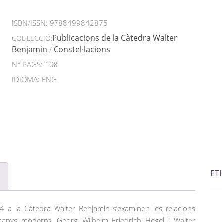
ISBN/ISSN:
9788499842875
Publicacions de la Càtedra Walter
COL·LECCIÓ:
Benjamin
Constel·lacions
/
N° PAGS: 108
IDIOMA: ENG
ET
4 a la Càtedra Walter Benjamin s’examinen les relacions
emanys moderns, Georg Wilhelm Friedrich Hegel i Walter