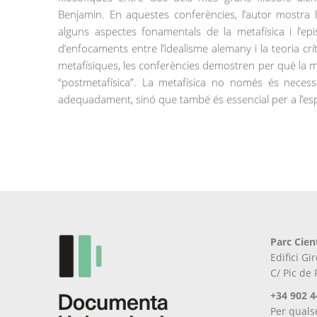
Benjamin. En aquestes conferències, l’autor mostra l
alguns aspectes fonamentals de la metafísica i l’epi
d’enfocaments entre l’idealisme alemany i la teoria críti
metafísiques, les conferències demostren per què la 
“postmetafísica”. La metafísica no només és necessà
adequadament, sinó que també és essencial per a l’espiri
Parc Cien
Edifici G
C/ Pic de
+34 902 4
Per quals