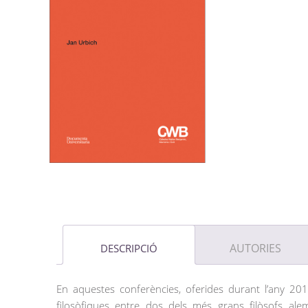
AUTORIES
DESCRIPCIÓ
En aquestes conferències, oferides durant l’any 201
filosòfiques entre dos dels més grans filòsofs al