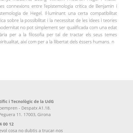
es connexions entre l’epistemologia crítica de Benjamin i
stemologia de Hegel. Il·luminant una certa compatibilitat
ca sobre la possibilitat i la necessitat de les idees i teories
modernitat no pot simplement ser qualificada com una edat
ria per a la filosofia per tal de tractar els seus temes
tualitat, així com per a la llibertat dels éssers humans. n
tífic i Tecnològic de la UdG
iroempren - Despatx A1.18.
 Peguera 11. 17003, Girona
4 00 12
evol cosa no dubtis a trucar-nos