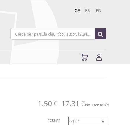
CA
ES
EN
1.50
€
17.31
€
-
Preu sense IVA
FORMAT