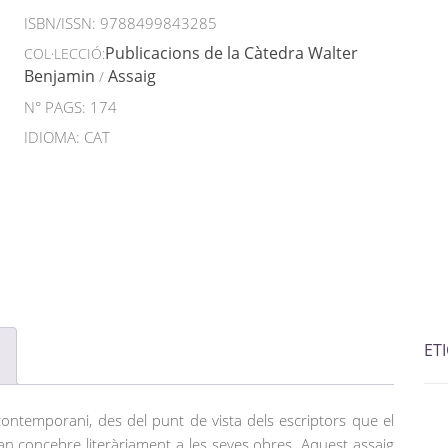
ISBN/ISSN:
9788499843285
Publicacions de la Càtedra Walter
COL·LECCIÓ:
Benjamin
Assaig
/
N° PAGS: 174
IDIOMA: CAT
ET
i contemporani, des del punt de vista dels escriptors que el
 van concebre literàriament a les seves obres. Aquest assaig