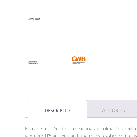
AUTORIES
DESCRIPCIÓ
Els cants de l’èxode” ofereix una aproximació a l’exil
van patir i l?han explicat, i una reflexió sobre com el