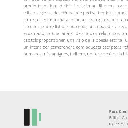
pretén identificar, definir i relacionar diferents asp
mitjan segle xx, des d?una perspectiva teòrica i compar
temes, el lector trobarà en aquestes pàgines un breu 
la condició d?exiliat al nou-cents, un repàs de la recu
expatriació, o una anàlisi dels tòpics relacionats a
capítols proporcionen una visió de la poesia escrita ll
un intent per comprendre com aquests escriptors refu
humanes més antigues, i, alhora, un lloc comú de la histò
Parc Cien
Edifici G
C/ Pic de