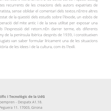
ectes recurrents de les creacions dels autors expatriats de
atista, sense oblidar el comentari dels textos.nEntre altres
estat de la qüestió dels estudis sobre l?èxode, un esbós de
peració del mite antic i de la seva utilitat per exposar una
mb l?expressió del retorn.nEn darrer terme, els diferents
uny de la península Ibèrica després de 1939, i constitueixen
giats van saber formular líricament una de les situacions
ria de les idees i de la cultura, com és l?exili.
tífic i Tecnològic de la UdG
iroempren - Despatx A1.18.
 Peguera 11. 17003, Girona