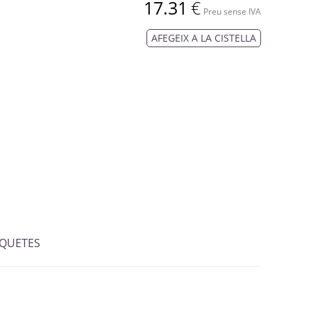
17.31
€
Preu sense IVA
AFEGEIX A LA CISTELLA
IQUETES