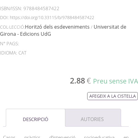
ISBN/ISSN:
9788484587422
DOI:
https://doi.org/10.33115/b/9788484587422
Horitzó dels esdeveniments
Universitat de
COL·LECCIÓ:
/
Girona - Edicions UdG
N° PAGS:
IDIOMA: CAT
2.88
€
Preu sense IVA
AFEGEIX A LA CISTELLA
AUTORIES
DESCRIPCIÓ
Casos pràctics d’intervenció socioeducativa en