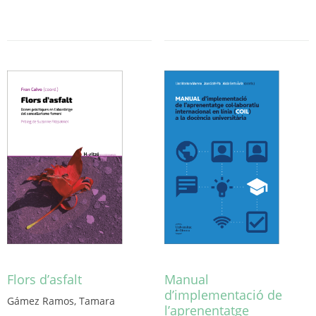
Aquest
producte
té
diverses
variants.
Les
opcions
es
poden
triar
a
la
pàgina
del
producte
Flors d’asfalt
Manual
d’implementació de
Gámez Ramos, Tamara
l’aprenentatge