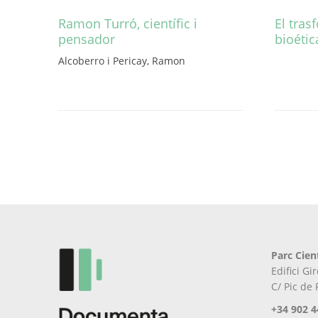
Ramon Turró, científic i
El tras
pensador
bioétic
Aquest
Alcoberro i Pericay, Ramon
Aquest
producte
producte
té
té
diverses
diverses
variants.
variants.
Les
Les
opcions
opcions
es
es
poden
poden
triar
triar
a
a
la
la
pàgina
Parc Cien
pàgina
del
Edifici G
del
producte
C/ Pic de
producte
+34 902 4