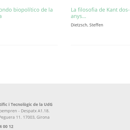
fondo biopolítico de la
La filosofia de Kant dos
a
anys…
Dietzsch, Steffen
Aquest
producte
té
diverses
variants.
Les
opcions
es
poden
triar
a
la
tífic i Tecnològic de la UdG
pàgina
iroempren - Despatx A1.18.
del
 Peguera 11. 17003, Girona
producte
4 00 12