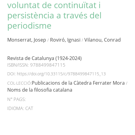
voluntat de continuïtat i
persistència a través del
periodisme
Monserrat, Josep
Roviró, Ignasi
Vilanou, Conrad
/
/
Revista de Catalunya (1924-2024)
ISBN/ISSN:
9788499847115
DOI:
https://doi.org/10.33115/c/9788499847115_13
Publicacions de la Càtedra Ferrater Mora
COL·LECCIÓ:
/
Noms de la filosofia catalana
N° PAGS:
IDIOMA: CAT