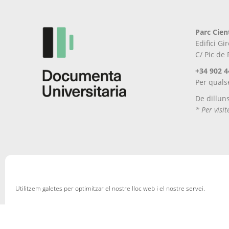
a
la
pàgina
Parc Cien
del
Edifici G
producte
C/ Pic de
+34 902 4
Per quals
De dillun
* Per visi
Avís Legal
Política de privacitat
Política de cookies
En
Utilitzem galetes per optimitzar el nostre lloc web i el nostre servei.