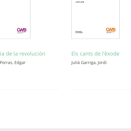
a de la revolución
Els cants de l’èxode
Porras, Edgar
Julià Garriga, Jordi
Aquest
producte
té
diverses
variants.
Les
opcions
es
poden
triar