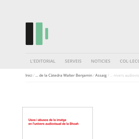
L’EDITORIAL
SERVEIS
NOTICIES
COL·LEC
Inici
/
... de la Càtedra Walter Benjamin
/
Assaig
/ ... nivers audiovi