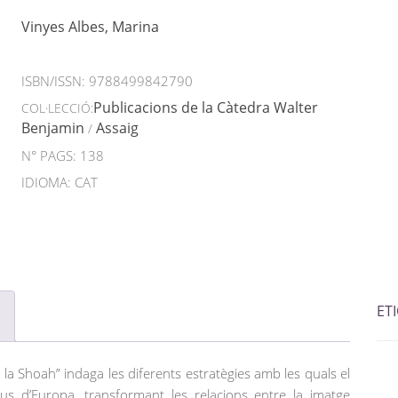
Vinyes Albes, Marina
ISBN/ISSN:
9788499842790
Publicacions de la Càtedra Walter
COL·LECCIÓ:
Benjamin
Assaig
/
N° PAGS: 138
IDIOMA: CAT
ET
 la Shoah” indaga les diferents estratègies amb les quals el
us d’Europa, transformant les relacions entre la imatge