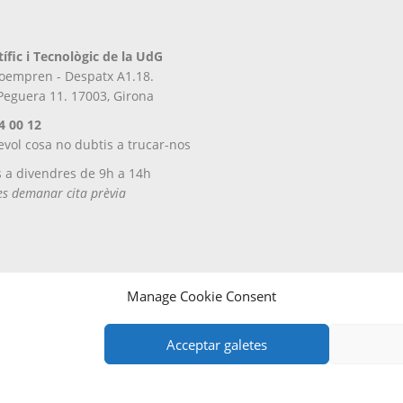
a
la
pàgina
tífic i Tecnològic de la UdG
del
iroempren - Despatx A1.18.
producte
 Peguera 11. 17003, Girona
4 00 12
evol cosa no dubtis a trucar-nos
s a divendres de 9h a 14h
tes demanar cita prèvia
Manage Cookie Consent
tregues i devolucions
Acceptar galetes