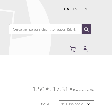
CA
ES
EN
1.50
€
17.31
€
-
Preu sense IVA
FORMAT