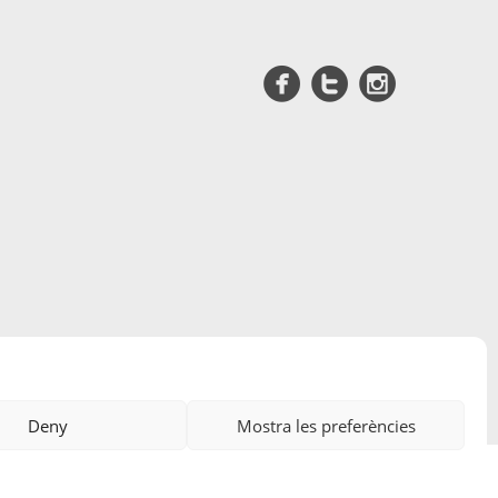
Edicions A Petició, SL
· ©
2026
Deny
Mostra les preferències