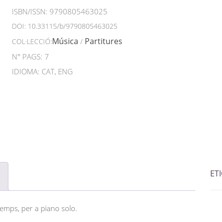
ISBN/ISSN:
9790805463025
DOI:
10.33115/b/9790805463025
Música
Partitures
COL·LECCIÓ:
/
N° PAGS: 7
IDIOMA: CAT, ENG
ET
emps, per a piano solo.