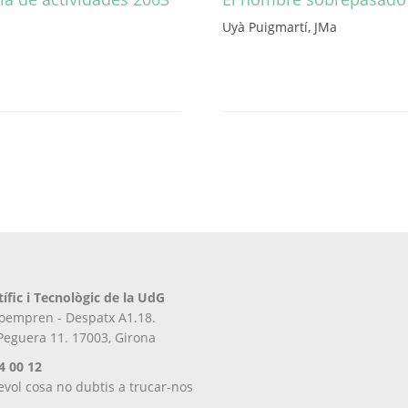
Uyà Puigmartí, JMa
Aquest
producte
té
diverses
variants.
Les
opcions
es
poden
triar
a
la
pàgina
tífic i Tecnològic de la UdG
del
iroempren - Despatx A1.18.
producte
 Peguera 11. 17003, Girona
4 00 12
evol cosa no dubtis a trucar-nos