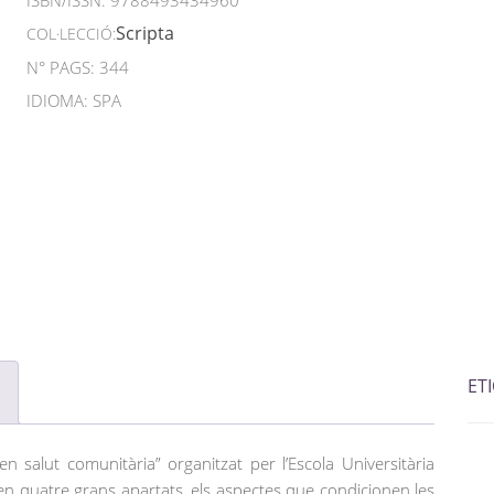
ISBN/ISSN:
9788493434960
Scripta
COL·LECCIÓ:
N° PAGS: 344
IDIOMA: SPA
ET
en salut comunitària” organitzat per l’Escola Universitària
, en quatre grans apartats, els aspectes que condicionen les