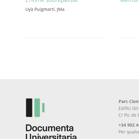
Uyà Puigmartí, JMa
Parc Cien
Edifici G
C/ Pic de
+34 902 4
Per quals