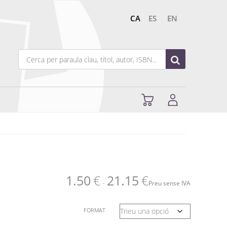
CA
ES
EN
1.50
€
21.15
€
-
Preu sense IVA
FORMAT