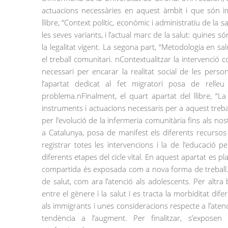
actuacions necessàries en aquest àmbit i que són im
llibre, “Context polític, econòmic i administratiu de la s
les seves variants, i l’actual marc de la salut: quine
la legalitat vigent. La segona part, “Metodologia en sal
el treball comunitari. nContextualitzar la intervenció 
necessari per encarar la realitat social de les pers
l’apartat dedicat al fet migratori posa de rell
problema.nFinalment, el quart apartat del llibre, “La
instruments i actuacions necessaris per a aquest tre
per l’evolució de la infermeria comunitària fins als nos
a Catalunya, posa de manifest els diferents recursos 
registrar totes les intervencions i la de l’educació p
diferents etapes del cicle vital. En aquest apartat es pl
compartida és exposada com a nova forma de treball.n
de salut, com ara l’atenció als adolescents. Per altra
entre el gènere i la salut i es tracta la morbiditat dif
als immigrants i unes consideracions respecte a l’ate
tendència a l’augment. Per finalitzar, s’exposen 