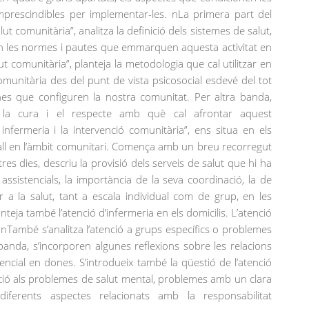
prescindibles per implementar-les. nLa primera part del
alut comunitària”, analitza la definició dels sistemes de salut,
s són les normes i pautes que emmarquen aquesta activitat en
ut comunitària”, planteja la metodologia que cal utilitzar en
comunitària des del punt de vista psicosocial esdevé del tot
ones que configuren la nostra comunitat. Per altra banda,
eu la cura i el respecte amb què cal afrontar aquest
 infermeria i la intervenció comunitària”, ens situa en els
ball en l’àmbit comunitari. Comença amb un breu recorregut
tres dies, descriu la provisió dels serveis de salut que hi ha
assistencials, la importància de la seva coordinació, la de
er a la salut, tant a escala individual com de grup, en les
anteja també l’atenció d’infermeria en els domicilis. L’atenció
També s’analitza l’atenció a grups específics o problemes
 banda, s’incorporen algunes reflexions sobre les relacions
erencial en dones. S’introdueix també la qüestió de l’atenció
nció als problemes de salut mental, problemes amb un clara
diferents aspectes relacionats amb la responsabilitat