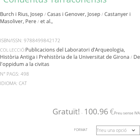
Burch i Rius, Josep
Casas i Genover, Josep
Castanyer i
/
/
Masoliver, Pere
et al.,
/
ISBN/ISSN:
9788499842172
Publicacions del Laboratori d’Arqueologia,
COL·LECCIÓ:
Història Antiga i Prehistòria de la Universitat de Girona
De
/
l'oppidum a la civitas
N° PAGS: 498
IDIOMA: CAT
Gratuït!
100.96
€
-
Preu sense IVA
FORMAT