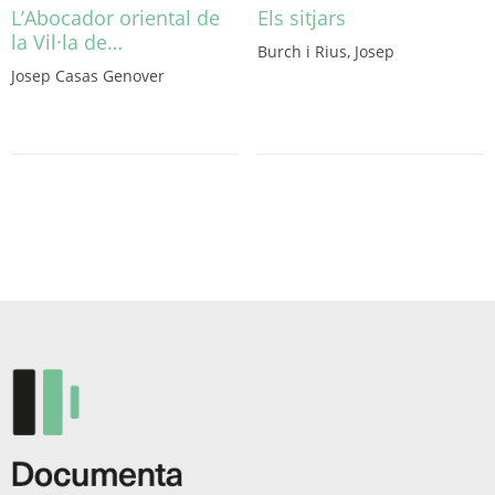
L’Abocador oriental de
Els sitjars
la Vil·la de…
Burch i Rius, Josep
Aquest
Josep Casas Genover
producte
té
diverses
variants.
Les
opcions
es
poden
triar
a
la
pàgina
del
producte