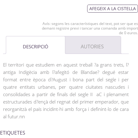
AFEGEIX A LA CISTELLA
Avís: segons les característiques del text, pot ser que es
demani registre previ i tancar una comanda amb import
de 0 euros.
AUTORIES
DESCRIPCIÓ
El territori que estudiem en aquest treball ?a grans trets, l?
antiga Indigècia amb l?afegitó de Blandae? degué estar
format entre època d?August i bona part del segle i per
quatre entitats urbanes, per quatre ciuitates nascudes i
consolidades a partir de finals del segle II aC i plenament
estructurades d?ençà del regnat del primer emperador, que
reorganitzà el país incidint-hi amb força i definint-lo de cara
al futur.nn
ETIQUETES