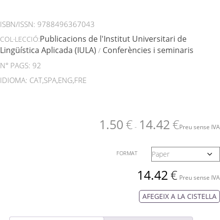
ISBN/ISSN:
9788496367043
Publicacions de l'Institut Universitari de
COL·LECCIÓ:
Lingüística Aplicada (IULA)
Conferències i seminaris
/
N° PAGS: 92
IDIOMA: CAT,SPA,ENG,FRE
1.50
€
14.42
€
-
Preu sense IVA
FORMAT
14.42
€
Preu sense IVA
AFEGEIX A LA CISTELLA