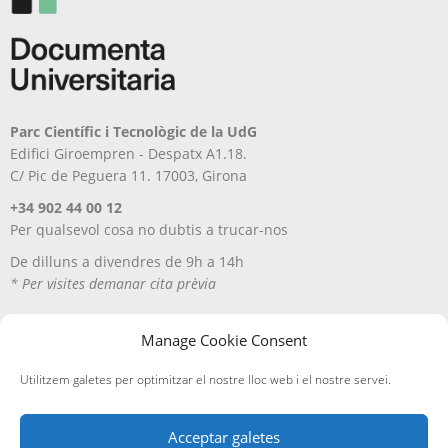
producte
Parc Científic i Tecnològic de la UdG
Edifici Giroempren - Despatx A1.18.
C/ Pic de Peguera 11. 17003, Girona
+34 902 44 00 12
Per qualsevol cosa no dubtis a trucar-nos
De dilluns a divendres de 9h a 14h
* Per visites demanar cita prèvia
Manage Cookie Consent
Utilitzem galetes per optimitzar el nostre lloc web i el nostre servei.
Acceptar galetes