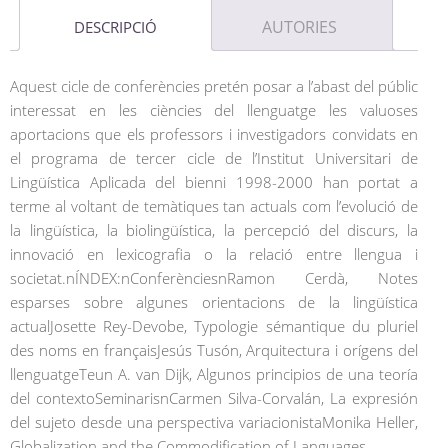
AUTORIES
DESCRIPCIÓ
Aquest cicle de conferències pretén posar a l’abast del públic
interessat en les ciències del llenguatge les valuoses
aportacions que els professors i investigadors convidats en
el programa de tercer cicle de l’Institut Universitari de
Lingüística Aplicada del bienni 1998-2000 han portat a
terme al voltant de temàtiques tan actuals com l’evolució de
la lingüística, la biolingüística, la percepció del discurs, la
innovació en lexicografia o la relació entre llengua i
societat.nÍNDEX:nConferènciesnRamon Cerdà, Notes
esparses sobre algunes orientacions de la lingüística
actualJosette Rey-Devobe, Typologie sémantique du pluriel
des noms en françaisJesús Tusón, Arquitectura i orígens del
llenguatgeTeun A. van Dijk, Algunos principios de una teoría
del contextoSeminarisnCarmen Silva-Corvalán, La expresión
del sujeto desde una perspectiva variacionistaMonika Heller,
Globalization and the Commodification of Languages