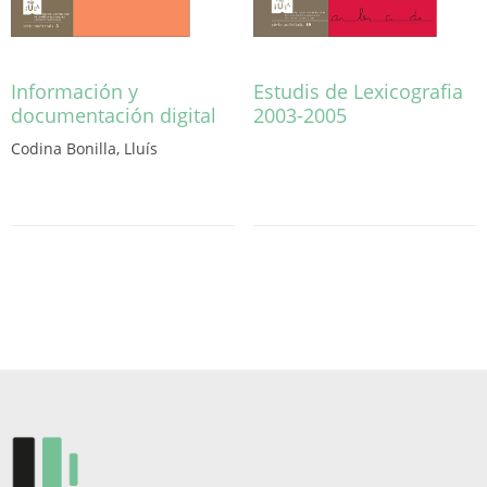
Información y
Estudis de Lexicografia
documentación digital
2003-2005
Codina Bonilla, Lluís
Aquest
producte
té
diverses
variants.
Les
opcions
es
poden
triar
a
la
pàgina
del