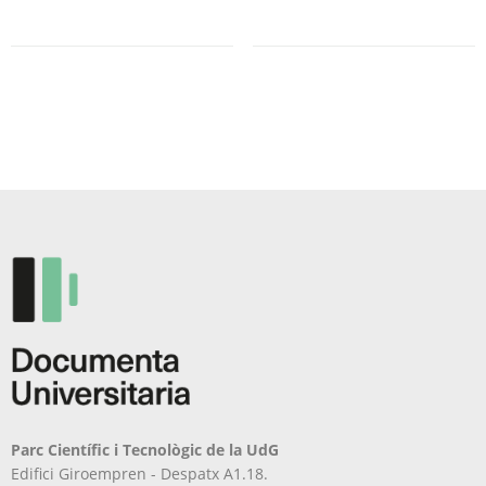
té
té
diverses
diverses
variants.
variants.
Les
Les
opcions
opcions
es
es
poden
poden
triar
triar
a
a
la
la
pàgina
pàgina
del
del
producte
producte
Parc Científic i Tecnològic de la UdG
Edifici Giroempren - Despatx A1.18.