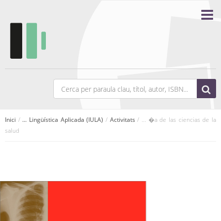
Inici
/
... Lingüística Aplicada (IULA)
/
Activitats
/ ... �a de las ciencias de la
salud