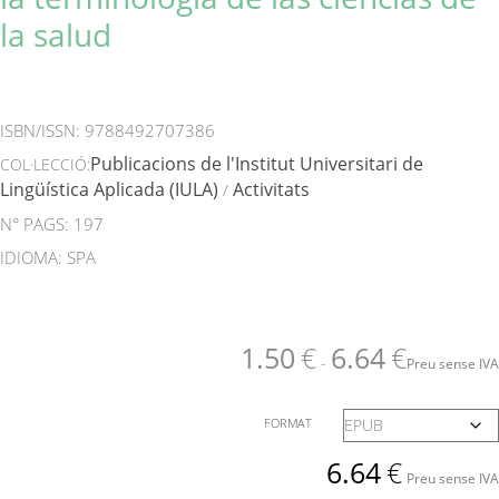
la salud
ISBN/ISSN:
9788492707386
Publicacions de l'Institut Universitari de
COL·LECCIÓ:
Lingüística Aplicada (IULA)
Activitats
/
N° PAGS: 197
IDIOMA: SPA
1.50
€
6.64
€
-
Preu sense IVA
FORMAT
6.64
€
Preu sense IVA