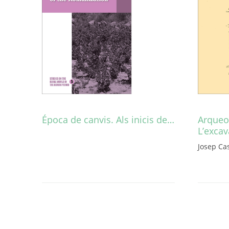
Época de canvis. Als inicis de…
Arqueo
L’exca
Aquest
producte
Josep Ca
té
diverses
variants.
Les
opcions
es
poden