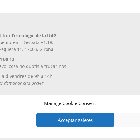
tífic i Tecnològic de la UdG
iroempren - Despatx A1.18.
 Peguera 11. 17003, Girona
4 00 12
evol cosa no dubtis a trucar-nos
s a divendres de 9h a 14h
tes demanar cita prèvia
Manage Cookie Consent
Acceptar galetes
tregues i devolucions