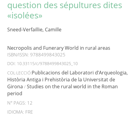
question des sépultures dites
«isolées»
Sneed-Verfaillie, Camille
Necropolis and Funerary World in rural areas
ISBN/ISSN:
9788499843025
DOI:
10.33115/c/9788499843025_10
Publicacions del Laboratori d’Arqueologia,
COL·LECCIÓ:
Història Antiga i Prehistòria de la Universitat de
Girona
Studies on the rural world in the Roman
/
period
N° PAGS: 12
IDIOMA: FRE