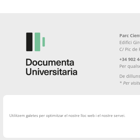
triar
a
la
pàgina
del
Parc Cien
producte
Edifici G
C/ Pic de
+34 902 4
Per quals
De dillun
* Per visi
Utilitzem galetes per optimitzar el nostre lloc web i el nostre servei.
Avís Legal
Política de privacitat
Política de cookies
En