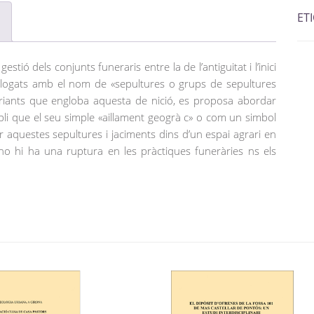
ET
 gestió dels conjunts funeraris entre la de l’antiguitat i l’inici
atalogats amb el nom de «sepultures o grups de sepultures
e variants que engloba aquesta de nició, es proposa abordar
li que el seu simple «aillament geogrà c» o com un simbol
rir aquestes sepultures i jaciments dins d’un espai agrari en
no hi ha una ruptura en les pràctiques funeràries ns els