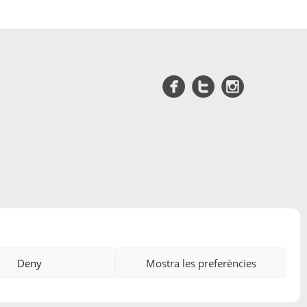
Deny
Mostra les preferències
Edicions A Petició, SL
· ©
2026