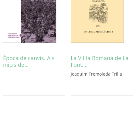
triar
a
la
pàgina
del
producte
Época de canvis. Als
La Vil·la Romana de La
inicis de…
Font…
Aquest
Joaquim Tremoleda Trilla
producte
té
diverses
variants.
Les
opcions
es
poden
triar