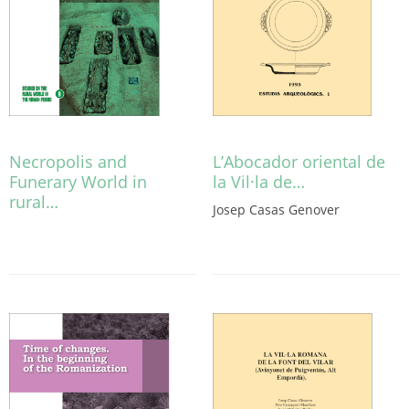
Necropolis and
L’Abocador oriental de
Funerary World in
la Vil·la de…
rural…
Josep Casas Genover
Aquest
producte
té
diverses
variants.
Les
opcions
es
poden