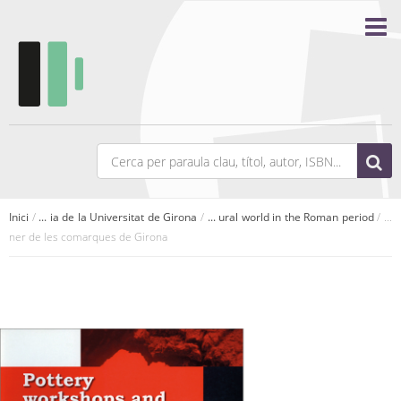
Inici
/
... ia de la Universitat de Girona
/
... ural world in the Roman period
/ ...
ner de les comarques de Girona