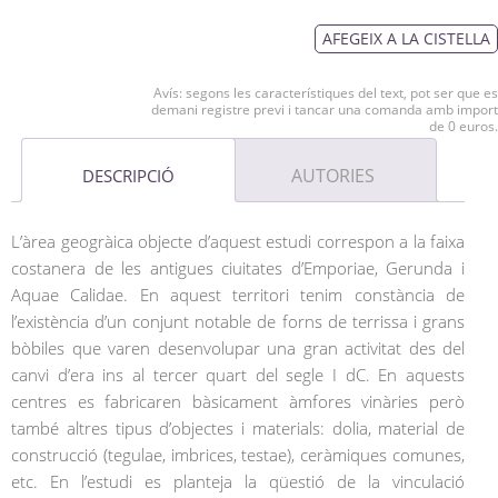
AFEGEIX A LA CISTELLA
Avís: segons les característiques del text, pot ser que es
demani registre previ i tancar una comanda amb import
de 0 euros.
AUTORIES
DESCRIPCIÓ
L’àrea geogràica objecte d’aquest estudi correspon a la faixa
costanera de les antigues ciuitates d’Emporiae, Gerunda i
Aquae Calidae. En aquest territori tenim constància de
l’existència d’un conjunt notable de forns de terrissa i grans
bòbiles que varen desenvolupar una gran activitat des del
canvi d’era ins al tercer quart del segle I dC. En aquests
centres es fabricaren bàsicament àmfores vinàries però
també altres tipus d’objectes i materials: dolia, material de
construcció (tegulae, imbrices, testae), ceràmiques comunes,
etc. En l’estudi es planteja la qüestió de la vinculació