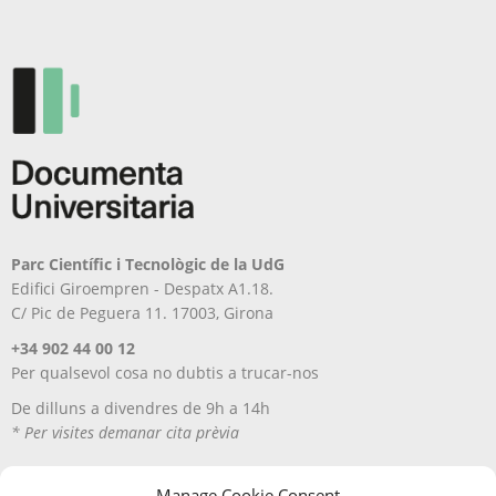
a
la
pàgina
del
producte
Parc Científic i Tecnològic de la UdG
Edifici Giroempren - Despatx A1.18.
C/ Pic de Peguera 11. 17003, Girona
+34 902 44 00 12
Per qualsevol cosa no dubtis a trucar-nos
De dilluns a divendres de 9h a 14h
* Per visites demanar cita prèvia
Manage Cookie Consent