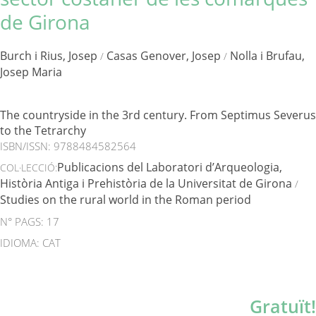
de Girona
Burch i Rius, Josep
Casas Genover, Josep
Nolla i Brufau,
/
/
Josep Maria
The countryside in the 3rd century. From Septimus Severus
to the Tetrarchy
ISBN/ISSN:
9788484582564
Publicacions del Laboratori d’Arqueologia,
COL·LECCIÓ:
Història Antiga i Prehistòria de la Universitat de Girona
/
Studies on the rural world in the Roman period
N° PAGS: 17
IDIOMA: CAT
Gratuït!