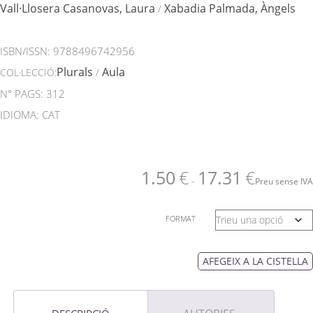
Vall·Llosera Casanovas, Laura
Xabadia Palmada, Àngels
/
ISBN/ISSN:
9788496742956
Plurals
Aula
COL·LECCIÓ:
/
N° PAGS: 312
IDIOMA: CAT
1.50
€
17.31
€
-
Preu sense IVA
FORMAT
AFEGEIX A LA CISTELLA