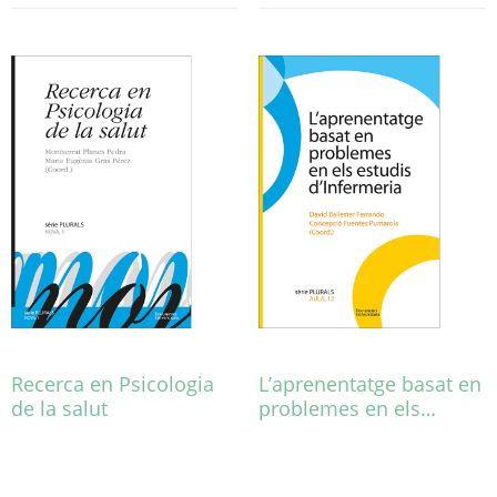
producte
té
diverses
variants.
Les
opcions
es
poden
triar
a
la
pàgina
del
producte
Recerca en Psicologia
L’aprenentatge basat en
de la salut
problemes en els…
Aquest
Aquest
producte
producte
té
té