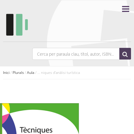
Inici
/
Plurals
/
Aula
/ ... niques d’anàlisi turística