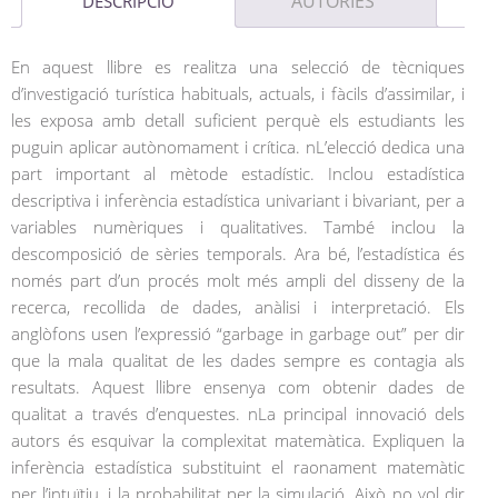
AUTORIES
DESCRIPCIÓ
En aquest llibre es realitza una selecció de tècniques
d’investigació turística habituals, actuals, i fàcils d’assimilar, i
les exposa amb detall suficient perquè els estudiants les
puguin aplicar autònomament i crítica. nL’elecció dedica una
part important al mètode estadístic. Inclou estadística
descriptiva i inferència estadística univariant i bivariant, per a
variables numèriques i qualitatives. També inclou la
descomposició de sèries temporals. Ara bé, l’estadística és
només part d’un procés molt més ampli del disseny de la
recerca, recollida de dades, anàlisi i interpretació. Els
anglòfons usen l’expressió “garbage in garbage out” per dir
que la mala qualitat de les dades sempre es contagia als
resultats. Aquest llibre ensenya com obtenir dades de
qualitat a través d’enquestes. nLa principal innovació dels
autors és esquivar la complexitat matemàtica. Expliquen la
inferència estadística substituint el raonament matemàtic
per l’intuïtiu, i la probabilitat per la simulació. Això no vol dir