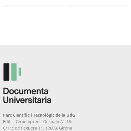
diverses
diverses
variants.
variants.
Les
Les
opcions
opcions
es
es
poden
poden
triar
triar
a
a
la
la
pàgina
pàgina
del
del
producte
producte
Parc Científic i Tecnològic de la UdG
Edifici Giroempren - Despatx A1.18.
C/ Pic de Peguera 11. 17003, Girona