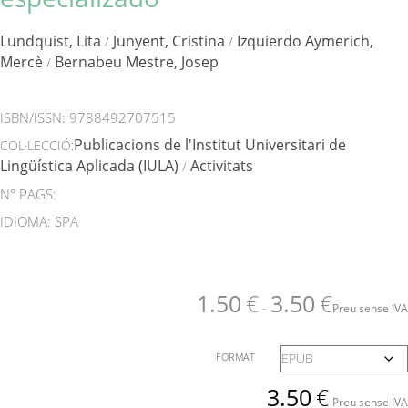
Lundquist, Lita
Junyent, Cristina
Izquierdo Aymerich,
/
/
Mercè
Bernabeu Mestre, Josep
/
ISBN/ISSN:
9788492707515
Publicacions de l'Institut Universitari de
COL·LECCIÓ:
Lingüística Aplicada (IULA)
Activitats
/
N° PAGS:
IDIOMA: SPA
1.50
€
3.50
€
-
Preu sense IVA
FORMAT
3.50
€
Preu sense IVA