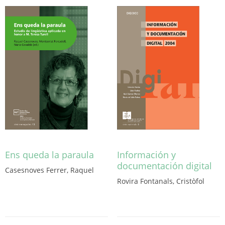
opcions
variants.
es
Les
poden
opcions
triar
es
a
poden
la
triar
pàgina
a
del
la
producte
pàgina
del
producte
Ens queda la paraula
Información y
documentación digital
Casesnoves Ferrer, Raquel
Aquest
Rovira Fontanals, Cristòfol
producte
Aquest
té
producte
diverses
té
variants.
diverses