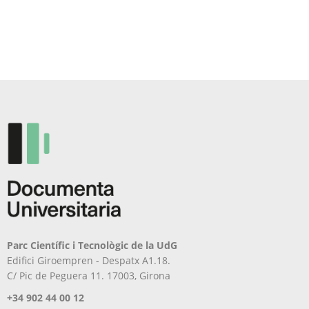
Les
variants.
opcions
Les
es
opcions
poden
es
triar
poden
a
triar
la
a
pàgina
la
del
pàgina
producte
del
producte
Parc Científic i Tecnològic de la UdG
Edifici Giroempren - Despatx A1.18.
C/ Pic de Peguera 11. 17003, Girona
+34 902 44 00 12