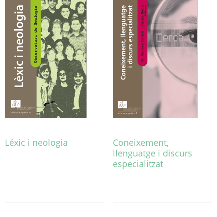
Léxic i neologia
Coneixement,
llenguatge i discurs
Aquest
especialitzat
producte
té
Aquest
diverses
producte
variants.
té
Les
diverses