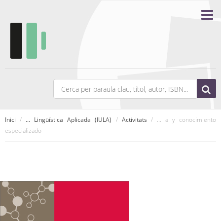
Inici
/
... Lingüística Aplicada (IULA)
/
Activitats
/ ... a y conocimiento
especializado