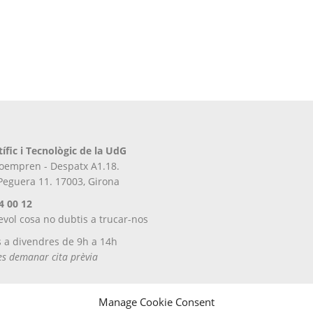
tífic i Tecnològic de la UdG
iroempren - Despatx A1.18.
 Peguera 11. 17003, Girona
4 00 12
evol cosa no dubtis a trucar-nos
s a divendres de 9h a 14h
tes demanar cita prèvia
Manage Cookie Consent