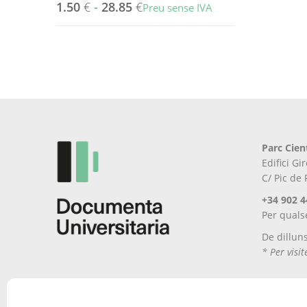
1.50
€
-
28.85
€
Preu sense IVA
Aquest
producte
té
diverses
variants.
Les
opcions
es
Parc Cien
poden
Edifici G
triar
C/ Pic de
a
la
+34 902 4
pàgina
Per quals
del
De dillun
producte
* Per visi