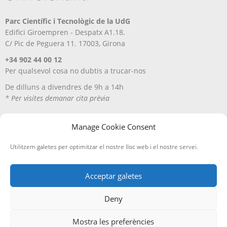
producte
Parc Científic i Tecnològic de la UdG
Edifici Giroempren - Despatx A1.18.
C/ Pic de Peguera 11. 17003, Girona
+34 902 44 00 12
Per qualsevol cosa no dubtis a trucar-nos
De dilluns a divendres de 9h a 14h
* Per visites demanar cita prèvia
Manage Cookie Consent
Utilitzem galetes per optimitzar el nostre lloc web i el nostre servei.
Acceptar galetes
Deny
Avís Legal
Política de privacitat
Política de cookies
Entregues i devolucions
Mostra les preferències