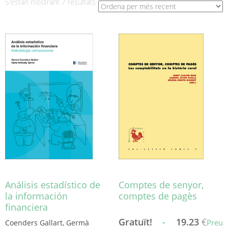
Ordenat
S'estan mostrant 7 resultats
per
més
recent
Análisis estadístico de
Comptes de senyor,
la información
comptes de pagès
financiera
Gratuït!
-
19.23
€
Preu
Coenders Gallart, Germà