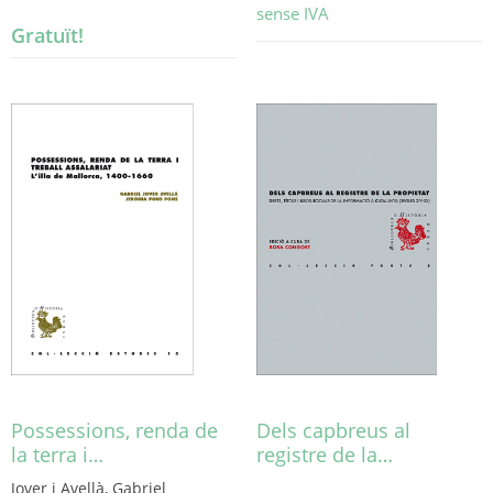
sense IVA
Gratuït!
Aquest
producte
té
diverses
variants.
Les
opcions
es
poden
triar
a
la
pàgina
del
producte
Possessions, renda de
Dels capbreus al
la terra i…
registre de la…
Jover i Avellà, Gabriel