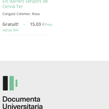
Els darrers senyors de
Cervià Ter
Congost Colomer, Rosa
Gratuït!
-
15.03
€
Preu
sense IVA
Aquest
producte
té
diverses
variants.
Les
opcions
es
poden
triar
a
la
pàgina
del