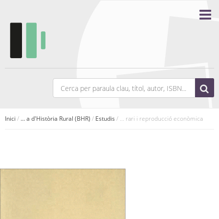
Inici
/
... a d'Història Rural (BHR)
/
Estudis
/ ... rari i reproducció econòmica