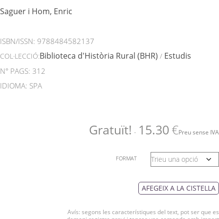
Saguer i Hom, Enric
ISBN/ISSN:
9788484582137
Biblioteca d'Història Rural (BHR)
Estudis
COL·LECCIÓ:
/
N° PAGS: 312
IDIOMA: SPA
Gratuït!
15.30
€
-
Preu sense IVA
FORMAT
AFEGEIX A LA CISTELLA
Avís: segons les característiques del text, pot ser que es