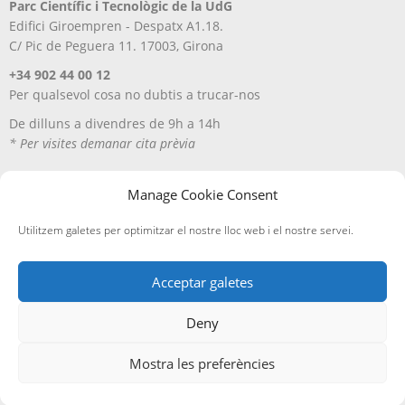
Parc Científic i Tecnològic de la UdG
Edifici Giroempren - Despatx A1.18.
C/ Pic de Peguera 11. 17003, Girona
+34 902 44 00 12
Per qualsevol cosa no dubtis a trucar-nos
De dilluns a divendres de 9h a 14h
* Per visites demanar cita prèvia
Manage Cookie Consent
Utilitzem galetes per optimitzar el nostre lloc web i el nostre servei.
Acceptar galetes
Deny
Avís Legal
Política de privacitat
Política de cookies
Entregues i devolucions
Mostra les preferències
Edicions A Petició, SL
· ©
2026