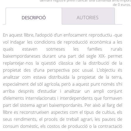
demani registre previ i tancar una comanda amb import
de 0 euros.
AUTORIES
DESCRIPCIÓ
En aquest llibre, l’adopció d’un enfocament reproductiu -que
vol indagar les condicions de reproducció econòmica a les
quals estaven sotmeses les famílies rurals
baixempordaneses durant una part del segle XIX- permet
replantejar-nos la qüestió clàssica de la distribució de la
propietat des d’una perspectiva poc usual. L’objectiu és
analitzar com estava distribuïda la propietat de la terra,
especialment del sòl agrícola, però a aquest punt només s’hi
arriba després d’estudiar i analitzar un ampli conjunt
d’elements interrelacionats i interdependents que formaven
part del sistema agrari baixempordanès. Per això al llarg del
llibre es reconstrueixen aspectes com el tipus de cultius, els
seus rendiments, el procés de treball agrari, les pautes de
consum domèstic, els costos de producció o la contractació