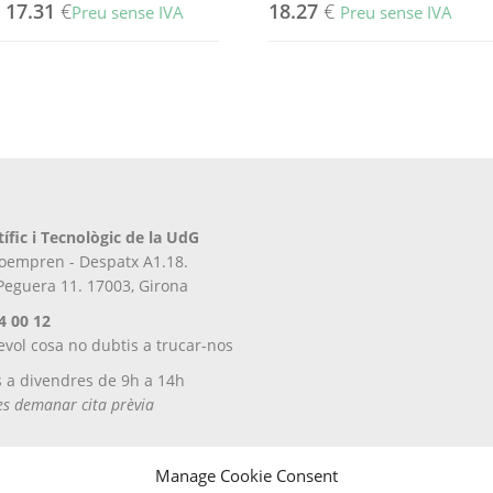
-
17.31
€
18.27
€
Preu sense IVA
Preu sense IVA
tífic i Tecnològic de la UdG
iroempren - Despatx A1.18.
 Peguera 11. 17003, Girona
4 00 12
evol cosa no dubtis a trucar-nos
s a divendres de 9h a 14h
tes demanar cita prèvia
Manage Cookie Consent