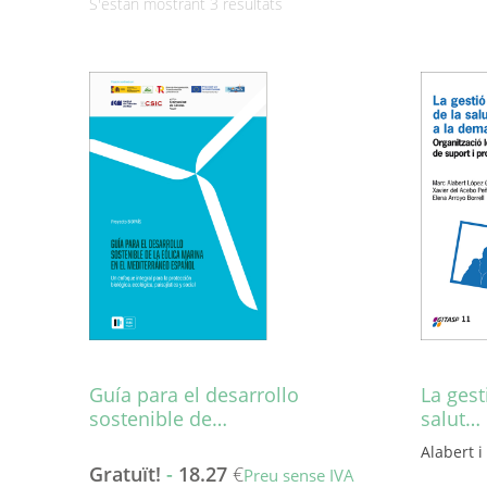
Ordenat
S'estan mostrant 3 resultats
per
més
recent
Guía para el desarrollo
La gest
sostenible de…
salut…
Alabert i
Gratuït!
-
18.27
€
Preu sense IVA