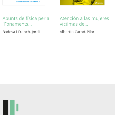
Apunts de física per a
Atención a las mujeres
“Fonaments…
víctimas de…
Badosa i Franch, Jordi
Albertín Carbó, Pilar
Aquest
producte
té
diverses
variants.
Les
opcions
es
poden
triar
a
la
pàgina
del