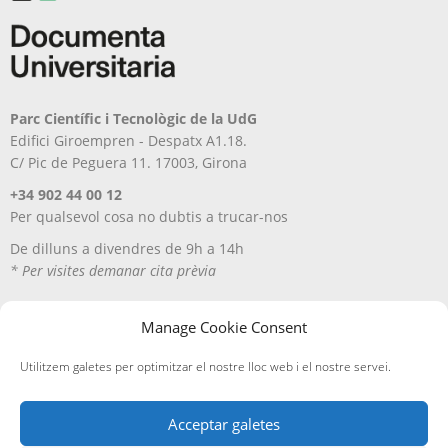
producte
Parc Científic i Tecnològic de la UdG
Edifici Giroempren - Despatx A1.18.
C/ Pic de Peguera 11. 17003, Girona
+34 902 44 00 12
Per qualsevol cosa no dubtis a trucar-nos
De dilluns a divendres de 9h a 14h
* Per visites demanar cita prèvia
Manage Cookie Consent
Utilitzem galetes per optimitzar el nostre lloc web i el nostre servei.
Acceptar galetes