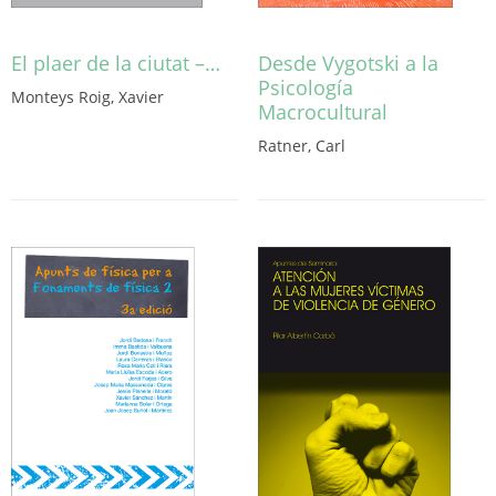
El plaer de la ciutat –…
Desde Vygotski a la
Psicología
Monteys Roig, Xavier
Macrocultural
Aquest
producte
Ratner, Carl
té
diverses
variants.
Les
opcions
es
poden
triar
a
la
pàgina
del
producte