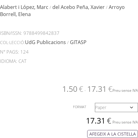
Alabert i López, Marc
del Acebo Peña, Xavier
Arroyo
/
/
Borrell, Elena
ISBN/ISSN:
9788499842837
UdG Publicacions
GITASP
COL·LECCIÓ:
/
N° PAGS: 124
IDIOMA: CAT
1.50
€
17.31
€
-
Preu sense IVA
FORMAT
17.31
€
Preu sense IVA
AFEGEIX A LA CISTELLA