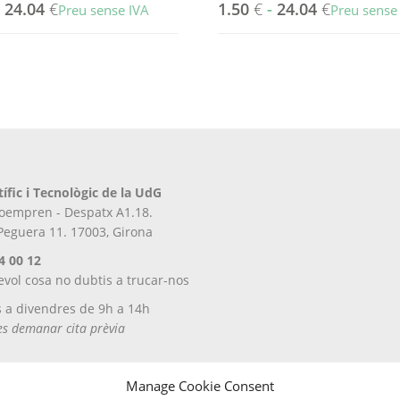
-
24.04
€
1.50
€
-
24.04
€
Preu sense IVA
Preu sense
Aquest
producte
té
diverses
variants.
Les
opcions
es
tífic i Tecnològic de la UdG
poden
iroempren - Despatx A1.18.
triar
 Peguera 11. 17003, Girona
a
la
4 00 12
pàgina
evol cosa no dubtis a trucar-nos
del
s a divendres de 9h a 14h
producte
tes demanar cita prèvia
Manage Cookie Consent