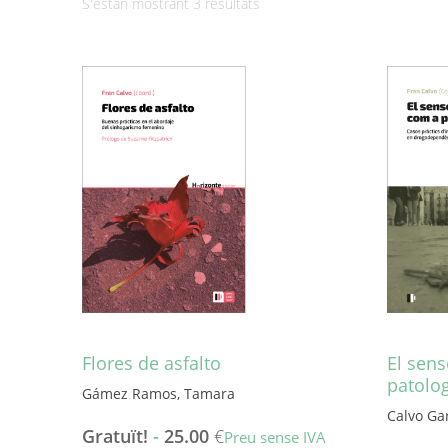
Ordenat
S'estan mostrant 3 resultats
per
més
recent
Flores de asfalto
El sen
patolog
Gámez Ramos, Tamara
Calvo Gar
Gratuït!
-
25.00
€
Preu sense IVA