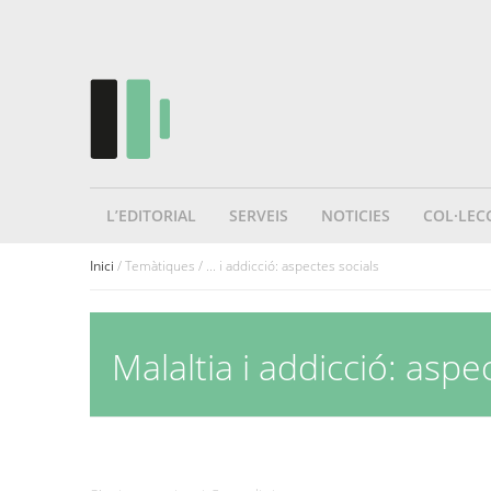
L’EDITORIAL
SERVEIS
NOTICIES
COL·LEC
Inici
/ Temàtiques / ... i addicció: aspectes socials
Malaltia i addicció: aspe