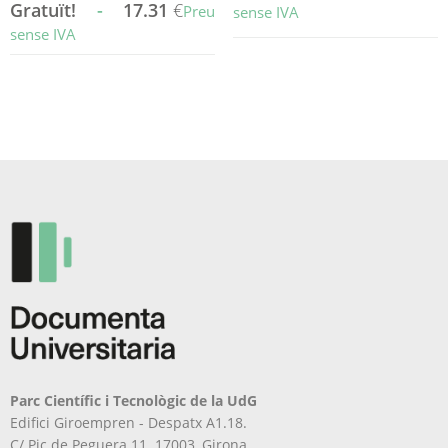
Gratuït!
-
17.31
€
Preu
sense IVA
sense IVA
Aquest
Aquest
producte
producte
té
té
diverses
diverses
variants.
variants.
Les
Les
opcions
opcions
es
es
poden
poden
triar
triar
a
a
la
la
pàgina
pàgina
del
del
producte
producte
Parc Científic i Tecnològic de la UdG
Edifici Giroempren - Despatx A1.18.
C/ Pic de Peguera 11. 17003, Girona