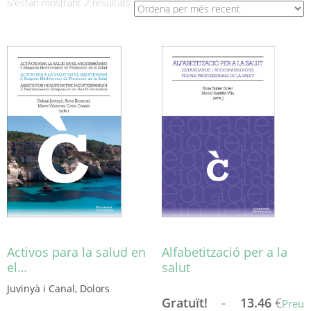
Ordenat
S'estan mostrant 2 resultats
per
més
recent
Activos para la salud en
Alfabetització per a la
el…
salut
Juvinyà i Canal, Dolors
Gratuït!
-
13.46
€
Preu