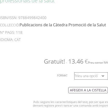
professionals de la salut
ISBN/ISSN:
9788499842400
Publicacions de la Càtedra Promoció de la Salut
COL·LECCIÓ:
N° PAGS: 118
IDIOMA: CAT
Gratuït!
13.46
€
-
Preu sense IVA
FORMAT
AFEGEIX A LA CISTELLA
Avís: segons les característiques del text, pot ser que es
demani registre previ i tancar una comanda amb import