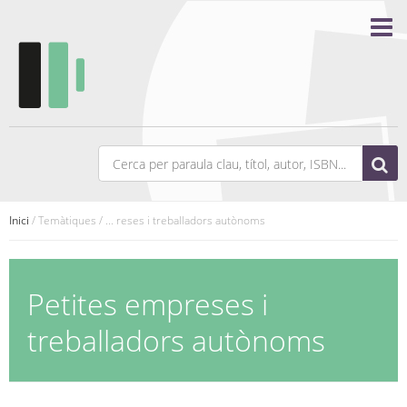
Inici
/ Temàtiques / ... reses i treballadors autònoms
Petites empreses i
treballadors autònoms