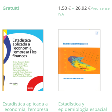
Gratuït!
1.50
€
-
26.92
€
Preu sense
IVA
Aquest
producte
té
diverses
variants.
Les
opcions
es
poden
triar
a
la
pàgina
del
producte
Estadística aplicada a
Estadística y
l’economia, l’empresa
epidemiología espacial