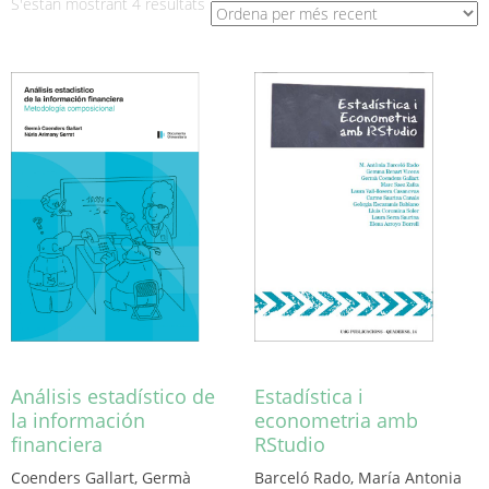
Ordenat
S'estan mostrant 4 resultats
per
més
recent
Análisis estadístico de
Estadística i
la información
econometria amb
financiera
RStudio
Coenders Gallart, Germà
Barceló Rado, María Antonia