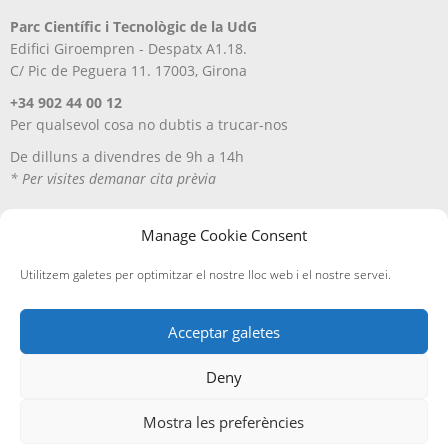
Parc Científic i Tecnològic de la UdG
Edifici Giroempren - Despatx A1.18.
C/ Pic de Peguera 11. 17003, Girona
+34 902 44 00 12
Per qualsevol cosa no dubtis a trucar-nos
De dilluns a divendres de 9h a 14h
* Per visites demanar cita prèvia
Manage Cookie Consent
Utilitzem galetes per optimitzar el nostre lloc web i el nostre servei.
Acceptar galetes
Deny
Avís Legal
Política de privacitat
Política de cookies
Entregues i devolucions
Mostra les preferències