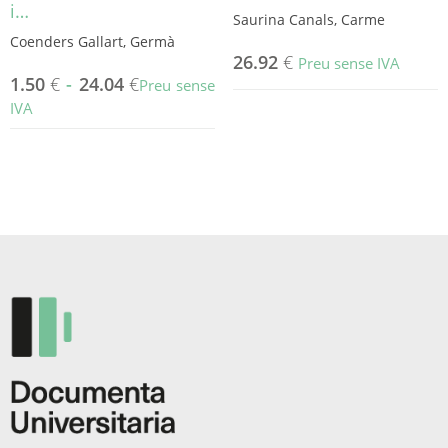
i…
Saurina Canals, Carme
Coenders Gallart, Germà
26.92
€
Preu sense IVA
1.50
€
-
24.04
€
Preu sense
IVA
Aquest
producte
té
diverses
variants.
Les
opcions
es
poden
triar
a
la
pàgina
del
producte