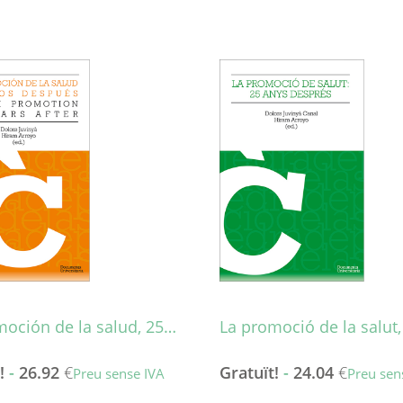
moción de la salud, 25…
La promoció de la salut
!
-
26.92
€
Gratuït!
-
24.04
€
Preu sense IVA
Preu sen
Aquest