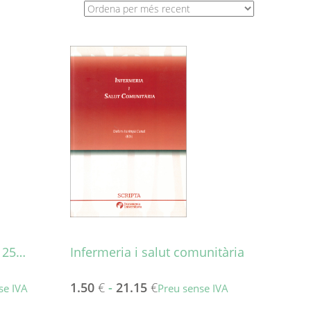
, 25…
Infermeria i salut comunitària
1.50
€
-
21.15
€
se IVA
Preu sense IVA
Aquest