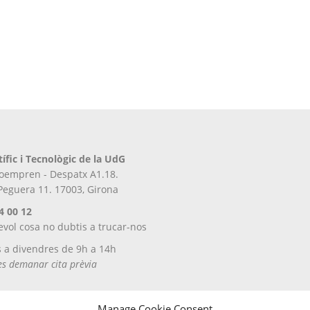
tífic i Tecnològic de la UdG
iroempren - Despatx A1.18.
 Peguera 11. 17003, Girona
4 00 12
evol cosa no dubtis a trucar-nos
s a divendres de 9h a 14h
tes demanar cita prèvia
Manage Cookie Consent