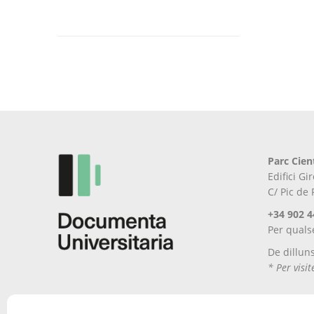
Aquest
producte
té
diverses
variants.
Les
opcions
es
poden
triar
Parc Cien
a
Edifici G
la
C/ Pic de
pàgina
del
+34 902 4
producte
Per quals
De dillun
* Per visi