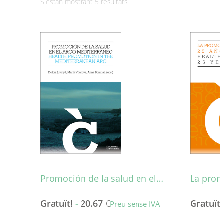
Ordenat
S'estan mostrant 5 resultats
per
més
recent
Promoción de la salud en el…
La pro
Gratuït!
-
20.67
€
Gratuït
Preu sense IVA
Aquest
Aquest