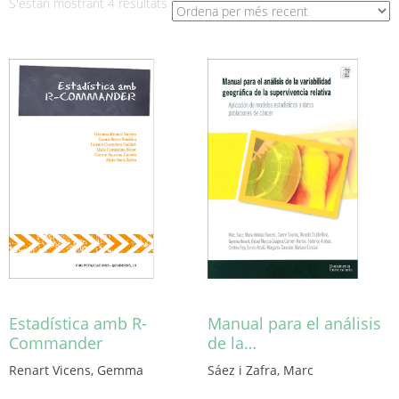
Ordenat
S'estan mostrant 4 resultats
per
més
recent
Estadística amb R-
Manual para el análisis
Commander
de la…
Renart Vicens, Gemma
Sáez i Zafra, Marc