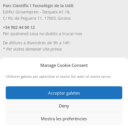
Parc Científic i Tecnològic de la UdG
Edifici Giroempren - Despatx A1.18.
C/ Pic de Peguera 11. 17003, Girona
+34 902 44 00 12
Per qualsevol cosa no dubtis a trucar-nos
De dilluns a divendres de 9h a 14h
* Per visites demanar cita prèvia
Manage Cookie Consent
Utilitzem galetes per optimitzar el nostre lloc web i el nostre servei.
Acceptar galetes
Deny
Avís Legal
Política de privacitat
Política de cookies
Entregues i devolucions
Mostra les preferències