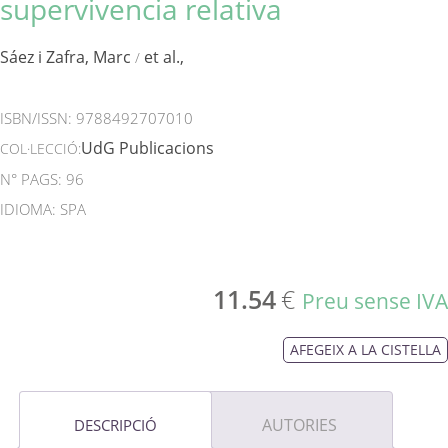
supervivencia relativa
Sáez i Zafra, Marc
et al.,
/
ISBN/ISSN:
9788492707010
UdG Publicacions
COL·LECCIÓ:
N° PAGS: 96
IDIOMA: SPA
11.54
€
Preu sense IVA
AFEGEIX A LA CISTELLA
AUTORIES
DESCRIPCIÓ