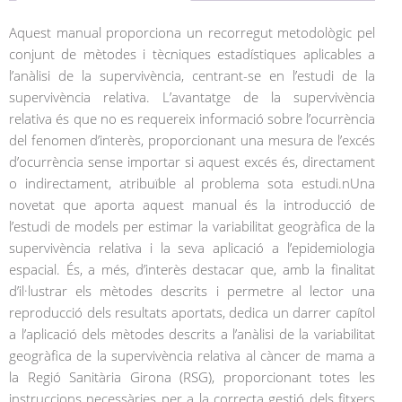
Aquest manual proporciona un recorregut metodològic pel
conjunt de mètodes i tècniques estadístiques aplicables a
l’anàlisi de la supervivència, centrant-se en l’estudi de la
supervivència relativa. L’avantatge de la supervivència
relativa és que no es requereix informació sobre l’ocurrència
del fenomen d’interès, proporcionant una mesura de l’excés
d’ocurrència sense importar si aquest excés és, directament
o indirectament, atribuïble al problema sota estudi.nUna
novetat que aporta aquest manual és la introducció de
l’estudi de models per estimar la variabilitat geogràfica de la
supervivència relativa i la seva aplicació a l’epidemiologia
espacial. És, a més, d’interès destacar que, amb la finalitat
d’il·lustrar els mètodes descrits i permetre al lector una
reproducció dels resultats aportats, dedica un darrer capítol
a l’aplicació dels mètodes descrits a l’anàlisi de la variabilitat
geogràfica de la supervivència relativa al càncer de mama a
la Regió Sanitària Girona (RSG), proporcionant totes les
instruccions necessàries per a la correcta gestió dels fitxers