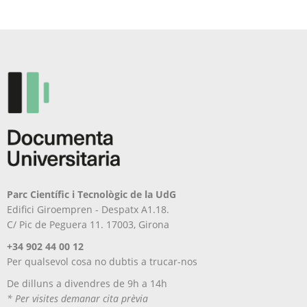
opcions
es
es
poden
poden
triar
triar
a
a
la
la
pàgina
pàgina
del
del
producte
producte
Parc Científic i Tecnològic de la UdG
Edifici Giroempren - Despatx A1.18.
C/ Pic de Peguera 11. 17003, Girona
+34 902 44 00 12
Per qualsevol cosa no dubtis a trucar-nos
De dilluns a divendres de 9h a 14h
* Per visites demanar cita prèvia