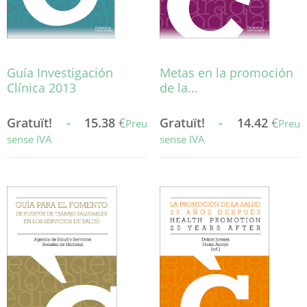
la
pàgina
pàgina
del
del
producte
producte
Guía Investigación
Metas en la promoción
Clínica 2013
de la…
Gratuït!
-
15.38
€
Gratuït!
-
14.42
€
Preu
Preu
sense IVA
sense IVA
Aquest
Aquest
producte
producte
té
té
diverses
diverses
variants.
variants.
Les
Les
opcions
opcions
es
es
poden
poden
triar
triar