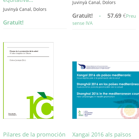
Juvinyà Canal, Dolors
Juvinyà Canal, Dolors
Gratuït!
-
57.69
€
Preu
Gratuït!
sense IVA
Aquest
producte
té
diverses
variants.
Les
opcions
es
poden
triar
a
la
pàgina
del
producte
Pilares de la promoción
Xangai 2016 als països