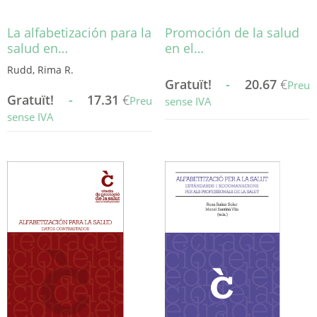
del
producte
La alfabetización para la
Promoción de la salud
salud en…
en el…
Rudd, Rima R.
Gratuït!
-
20.67
€
Preu
Gratuït!
-
17.31
€
Preu
sense IVA
sense IVA
Aquest
Aquest
producte
producte
té
té
diverses
diverses
variants.
variants.
Les
Les
opcions
opcions
es
es
poden
poden
triar
triar
a
a
la
la
pàgina