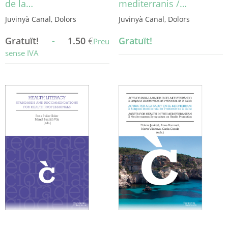
de la…
mediterranis /…
Juvinyà Canal, Dolors
Juvinyà Canal, Dolors
Gratuït!
-
1.50
€
Gratuït!
Preu
sense IVA
Aquest
producte
té
diverses
variants.
Les
opcions
es
poden
triar
a
la
pàgina
del
producte