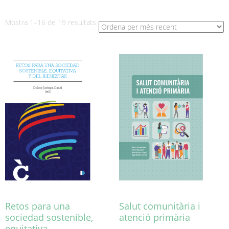
Ordenat
Mostra 1–16 de 19 resultats
per
més
recent
Retos para una
Salut comunitària i
sociedad sostenible,
atenció primària
equitativa…