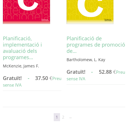
a
a
la
la
pàgina
pàgina
del
del
producte
producte
Planificació,
Planificació de
implementació i
programes de promoció
avaluació dels
de…
programes…
Bartholomew, L. Kay
McKenzie, James F.
Gratuït!
-
52.88
€
Preu
Gratuït!
-
37.50
€
Preu
sense IVA
sense IVA
Aquest
Aquest
producte
producte
té
té
diverses
diverses
variants.
1
2
→
variants.
Les
Les
opcions