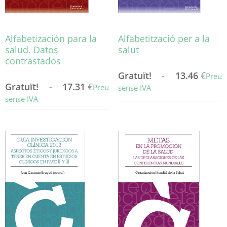
pàgina
del
del
producte
producte
Alfabetización para la
Alfabetització per a la
salud. Datos
salut
contrastados
Gratuït!
-
13.46
€
Preu
Gratuït!
-
17.31
€
Preu
sense IVA
sense IVA
Aquest
Aquest
producte
producte
té
té
diverses
diverses
variants.
variants.
Les
Les
opcions
opcions
es
es
poden
poden
triar
triar
a
a
la