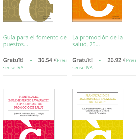
a
a
la
la
pàgina
pàgina
del
del
producte
producte
Guía para el fomento de
La promoción de la
puestos…
salud, 25…
Gratuït!
-
36.54
€
Gratuït!
-
26.92
€
Preu
Preu
sense IVA
sense IVA
Aquest
Aquest
producte
producte
té
té
diverses
diverses
variants.
variants.
Les
Les
opcions
opcions
es
es
poden
poden
triar
triar