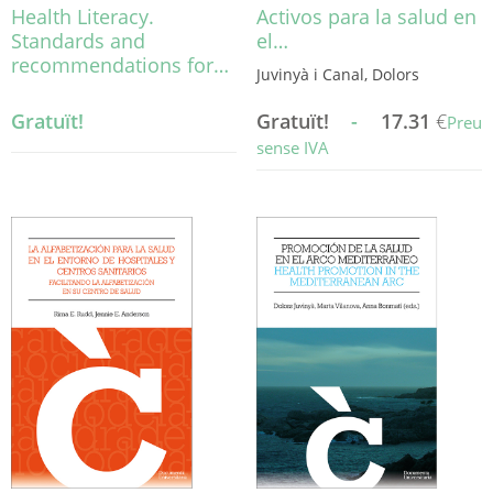
Health Literacy.
Activos para la salud en
Standards and
el…
recommendations for…
Juvinyà i Canal, Dolors
Gratuït!
Gratuït!
-
17.31
€
Preu
sense IVA
Aquest
producte
té
diverses
variants.
Les
opcions
es
poden
triar
a
la
pàgina